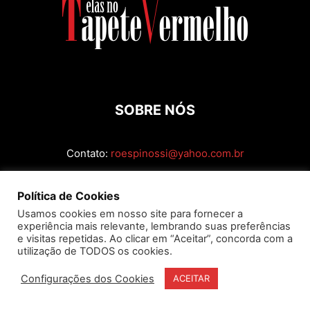
SOBRE NÓS
Contato:
roespinossi@yahoo.com.br
SIGA
Política de Cookies
Usamos cookies em nosso site para fornecer a
experiência mais relevante, lembrando suas preferências
e visitas repetidas. Ao clicar em “Aceitar”, concorda com a
utilização de TODOS os cookies.
Configurações dos Cookies
ACEITAR