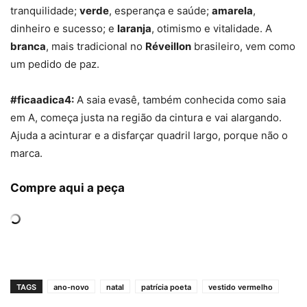
tranquilidade;
verde
, esperança e saúde;
amarela
,
dinheiro e sucesso; e
laranja
, otimismo e vitalidade. A
branca
, mais tradicional no
Réveillon
brasileiro, vem como
um pedido de paz.
#ficaadica4:
A saia evasê, também conhecida como saia
em A, começa justa na região da cintura e vai alargando.
Ajuda a acinturar e a disfarçar quadril largo, porque não o
marca.
Compre aqui a peça
TAGS
ano-novo
natal
patrícia poeta
vestido vermelho