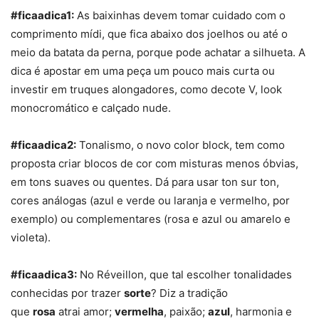
#ficaadica1:
As baixinhas devem tomar cuidado com o
comprimento mídi, que fica abaixo dos joelhos ou até o
meio da batata da perna, porque pode achatar a silhueta. A
dica é apostar em uma peça um pouco mais curta ou
investir em truques alongadores, como decote V, look
monocromático e calçado nude.
#ficaadica2:
Tonalismo, o novo color block, tem como
proposta criar blocos de cor com misturas menos óbvias,
em tons suaves ou quentes. Dá para usar ton sur ton,
cores análogas (azul e verde ou laranja e vermelho, por
exemplo) ou complementares (rosa e azul ou amarelo e
violeta).
#ficaadica3:
No Réveillon, que tal escolher tonalidades
conhecidas por trazer
sorte
? Diz a tradição
que
rosa
atrai amor;
vermelha
, paixão;
azul
, harmonia e