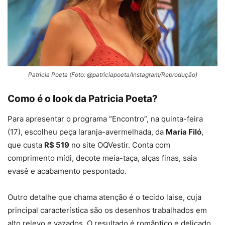
Patricia Poeta (Foto: @patriciapoeta/Instagram/Reprodução)
Como é o look da Patricia Poeta?
Para apresentar o programa “Encontro”, na quinta-feira
(17), escolheu peça laranja-avermelhada, da
Maria Filó
,
que custa
R$ 519
no site OQVestir. Conta com
comprimento mídi, decote meia-taça, alças finas, saia
evasê e acabamento pespontado.
Outro detalhe que chama atenção é o tecido laise, cuja
principal característica são os desenhos trabalhados em
alto relevo e vazados. O resultado é romântico e delicado.