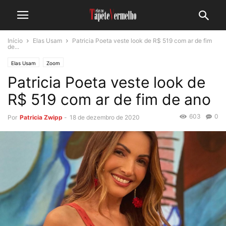
Início
Elas Usam
Patricia Poeta veste look de R$ 519 com ar de fim
de...
Elas Usam
Zoom
Patricia Poeta veste look de
R$ 519 com ar de fim de ano
603
0
Por
Patricia Zwipp
-
18 de dezembro de 2020