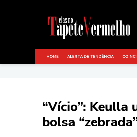
HOME
ALERTA DE TENDÊNCIA
COINCI
“Vício”: Keulla
bolsa “zebrada”