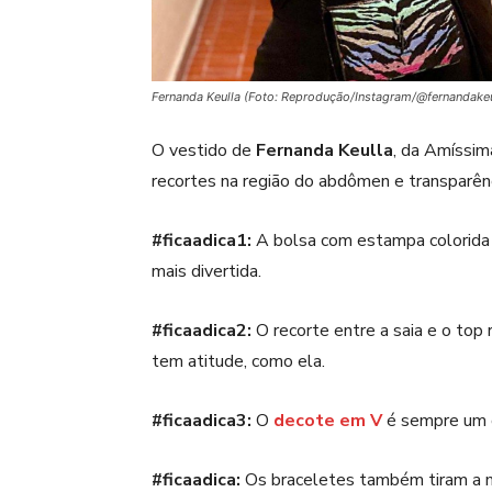
Fernanda Keulla (Foto: Reprodução/Instagram/@fernandakeu
O vestido de
Fernanda Keulla
, da Amíssim
recortes na região do abdômen e transparênc
#ficaadica1:
A bolsa com estampa colorida 
mais divertida.
#ficaadica2:
O recorte entre a saia e o top
tem atitude, como ela.
#ficaadica3:
O
decote em V
é sempre um ó
#ficaadica:
Os braceletes também tiram a m