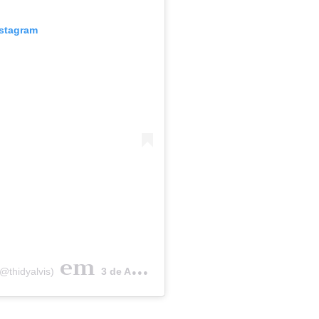
nstagram
em
@thidyalvis)
3 de Ago, 2020 às 11:13 PDT