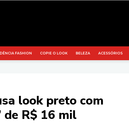
DÊNCIA FASHION
COPIE O LOOK
BELEZA
ACESSÓRIOS
 usa look preto com
 de R$ 16 mil