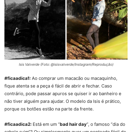
Isis Valverde (Foto: @isisvalverde/Instagram/Reprodução)
#ficaadica1:
Ao comprar um macacão ou macaquinho,
fique atenta se a peça é fácil de abrir e fechar. Caso
contrário, pode passar apuros se quiser ir ao banheiro e
não tiver alguém para ajudar. O modelo da Isis é prático,
porque os botões estão na parte da frente.
#ficaadica2:
Está em um “
bad hair day
”, o famoso “dia do
cabelo ruim“? Ou simplesmente quer um penteado fácil de