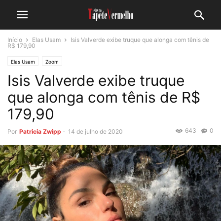
Início
Elas Usam
Isis Valverde exibe truque que alonga com tênis de
R$ 179,90
Elas Usam
Zoom
Isis Valverde exibe truque
que alonga com tênis de R$
179,90
643
0
Por
Patricia Zwipp
-
14 de julho de 2020