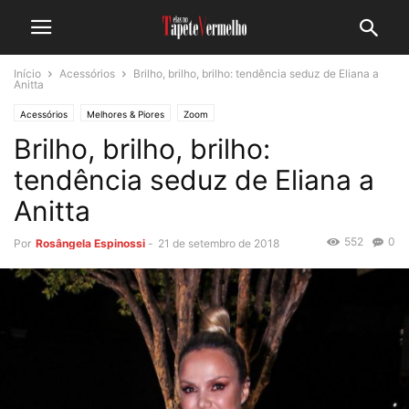
Início
Acessórios
Brilho, brilho, brilho: tendência seduz de Eliana a
Anitta
Acessórios
Melhores & Piores
Zoom
Brilho, brilho, brilho:
tendência seduz de Eliana a
Anitta
552
0
Por
Rosângela Espinossi
-
21 de setembro de 2018