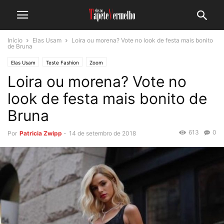
Início
Elas Usam
Loira ou morena? Vote no look de festa mais bonito
de Bruna
Elas Usam
Teste Fashion
Zoom
Loira ou morena? Vote no
look de festa mais bonito de
Bruna
613
0
Por
Patricia Zwipp
-
14 de setembro de 2018