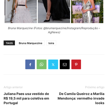
Bruna Marquezine (Fotos: @brumarquezine/Instagram/Reprodução –
AgNews)
TAGS
Bruna Marquezine
loira
Artigo anterior
Próximo artigo
Juliana Paes usa vestido de
De Camila Queiroz a Marília
R$ 19,5 mil para coletiva em
Mendonça: vermelho invade
Portugal
looks