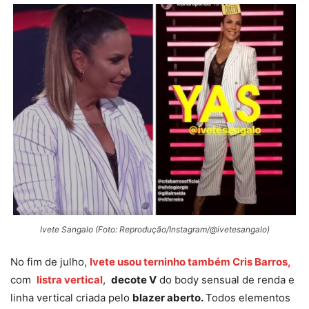
Ivete Sangalo (Foto: Reprodução/Instagram/@ivetesangalo)
No fim de julho,
Ivete usou terninho também Cris Barros,
com
listra vertical
,
decote V
do body sensual de renda e
linha vertical criada pelo
blazer aberto.
Todos elementos