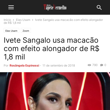
Início
Elas Usam
Ivete Sangalo usa macacão com efeito alongador
de R$ 1,8 mil
Elas Usam
Zoom
Ivete Sangalo usa macacão
com efeito alongador de R$
1,8 mil
790
0
Por
Rosângela Espinossi
-
11 de setembro de 2018