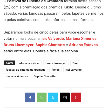
O
Festival de Cinema de Gramado
termina neste sábado
(25) com a premiação dos prêmios Kikito. Desde o último
sábado, várias famosas passaram pelos tapetes vermelhos
e pelas coletivos com looks informais e mais formais.
Separamos looks de cinco delas para você escolher e
votar no mais bacana.
Isis Valverde
,
Mariana Ximenes
,
Bruna Linzmeyer
,
Sophie Charlotte
e
Adriana Esteves
estão entre elas. Confira e faça sua escolha.
TAGS
adreiana esteve
bruna linzmeyer
Dior
festival de cinema de gramado
filmes
issi valverde
mariana ximenes
Sophie Charlotte