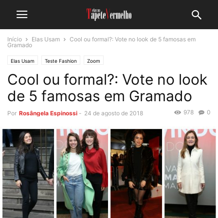
Início
Elas Usam
Cool ou formal?: Vote no look de 5 famosas em
Gramado
Elas Usam
Teste Fashion
Zoom
Cool ou formal?: Vote no look
de 5 famosas em Gramado
978
0
Por
Rosângela Espinossi
-
24 de agosto de 2018