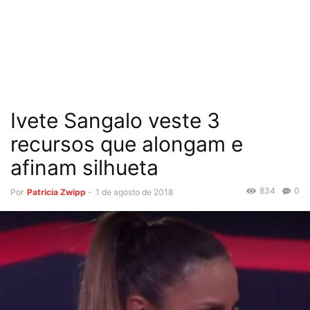
Ivete Sangalo veste 3
recursos que alongam e
afinam silhueta
834
0
Por
Patricia Zwipp
-
1 de agosto de 2018