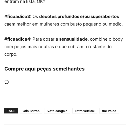
entram na lista, OK?
#ficaadica3:
Os
decotes profundos e/ou superabertos
caem melhor em mulheres com busto pequeno ou médio.
#ficaadica4:
Para dosar a
sensualidade
, combine o body
com peças mais neutras e que cubram o restante do
corpo.
Compre aqui peças semelhantes
TAGS
Cris Barros
ivete sangalo
listra vertical
the voice