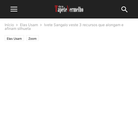
Início
Elas Usam
Ivete Sangalo veste 3 recursos que alongam e
afinam silhueta
Elas Usam
Zoom