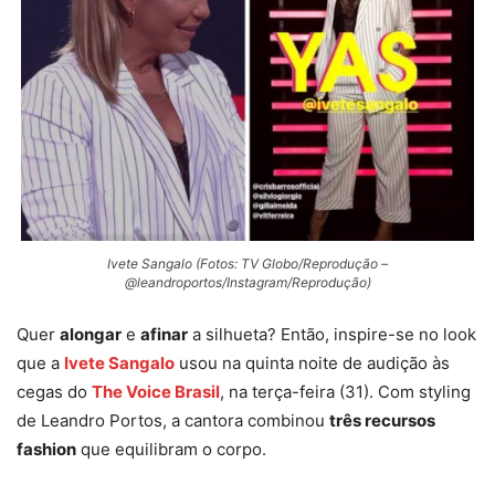
Ivete Sangalo (Fotos: TV Globo/Reprodução –
@leandroportos/Instagram/Reprodução)
Quer
alongar
e
afinar
a silhueta? Então, inspire-se no look
que a
Ivete Sangalo
usou na quinta noite de audição às
cegas do
The Voice Brasil
, na terça-feira (31). Com styling
de Leandro Portos, a cantora combinou
três recursos
fashion
que equilibram o corpo.