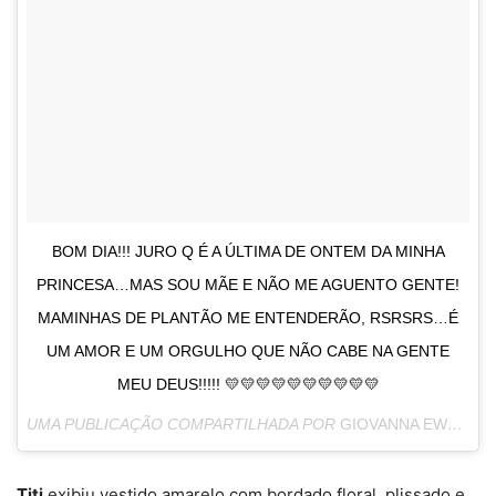
BOM DIA!!! JURO Q É A ÚLTIMA DE ONTEM DA MINHA
PRINCESA…MAS SOU MÃE E NÃO ME AGUENTO GENTE!
MAMINHAS DE PLANTÃO ME ENTENDERÃO, RSRSRS…É
UM AMOR E UM ORGULHO QUE NÃO CABE NA GENTE
MEU DEUS!!!!! 💛💛💛💛💛💛💛💛💛💛
UMA PUBLICAÇÃO COMPARTILHADA POR
GIOVANNA EWBANK
Titi
exibiu vestido amarelo com bordado floral, plissado e