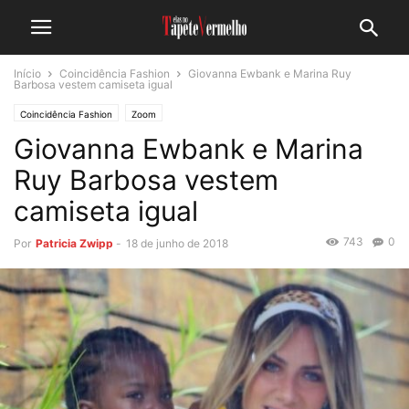
Início
Coincidência Fashion
Giovanna Ewbank e Marina Ruy
Barbosa vestem camiseta igual
Coincidência Fashion
Zoom
Giovanna Ewbank e Marina
Ruy Barbosa vestem
camiseta igual
743
0
Por
Patricia Zwipp
-
18 de junho de 2018