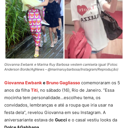
Giovanna Ewbank e Marina Ruy Barbosa vestem camiseta igual (Fotos:
Anderson Borde/AgNews – @marinaruybarbosa/Instagram/Reprodução)
Giovanna Ewbank
e
Bruno Gagliasso
comemoraram os 5
anos da filha
Titi
, no sábado (16), Rio de Janeiro. “Essa
mocinha tem personalidade…escolheu tema, os
convidados, lembranças e até a roupa que iria usar na
festa dela”, revelou Giovanna em seu Instagram. A
aniversariante estava de
Gucci
e o casal vestiu looks da
Dolce &Gabbana
.