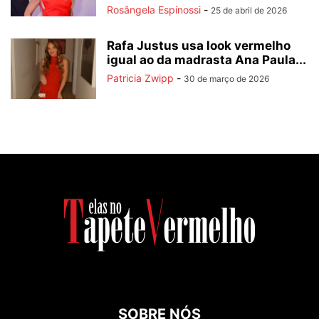
Rosângela Espinossi
-
25 de abril de 2026
Rafa Justus usa look vermelho
igual ao da madrasta Ana Paula...
Patricia Zwipp
-
30 de março de 2026
SOBRE NÓS