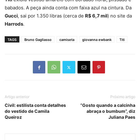
babados. A peça ainda conta com faixa azul na cintura. Da
Gucci
, sai por 1.350 libras (cerca de
R$ 6,7 mil
) no site da
Harrods
.
TAGS
Bruno Gagliasso
camiseta
giovanna ewbank
Titi
Artigo anterior
Próximo artigo
Civil: estilista conta detalhes
“Gosto quando a calcinha
do vestido de Camila
abraça o bumbum”, diz
Queiroz
Juliana Paes