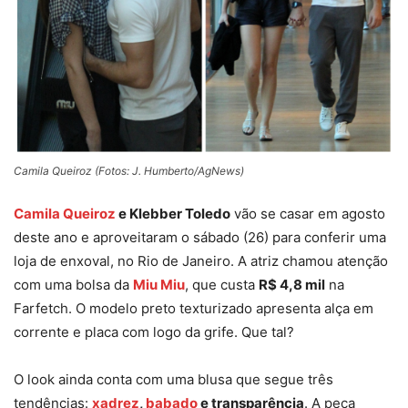
Camila Queiroz (Fotos: J. Humberto/AgNews)
Camila Queiroz
e Klebber Toledo
vão se casar em agosto
deste ano e aproveitaram o sábado (26) para conferir uma
loja de enxoval, no Rio de Janeiro. A atriz chamou atenção
com uma bolsa da
Miu Miu
, que custa
R$ 4,8 mil
na
Farfetch. O modelo preto texturizado apresenta alça em
corrente e placa com logo da grife. Que tal?
O look ainda conta com uma blusa que segue três
tendências:
xadrez
,
babado
e transparência
. A peça