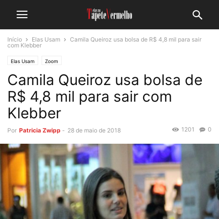
Início
Elas Usam
Camila Queiroz usa bolsa de R$ 4,8 mil para sair
com Klebber
Elas Usam
Zoom
Camila Queiroz usa bolsa de
R$ 4,8 mil para sair com
Klebber
1201
0
Por
Patricia Zwipp
-
28 de maio de 2018