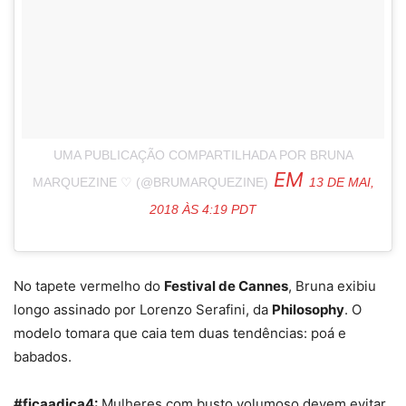
UMA PUBLICAÇÃO COMPARTILHADA POR BRUNA
EM
MARQUEZINE ♡ (@BRUMARQUEZINE)
13 DE MAI,
2018 ÀS 4:19 PDT
No tapete vermelho do
Festival de Cannes
, Bruna exibiu
longo assinado por Lorenzo Serafini, da
Philosophy
. O
modelo tomara que caia tem duas tendências: poá e
babados.
#ficaadica4:
Mulheres com busto volumoso devem evitar