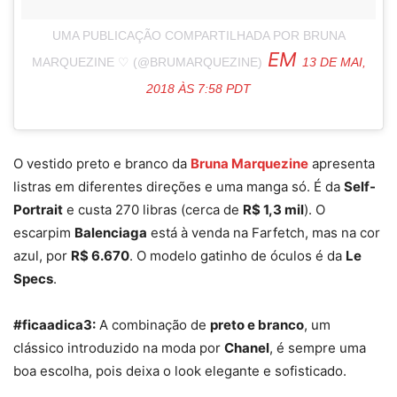
UMA PUBLICAÇÃO COMPARTILHADA POR BRUNA
EM
MARQUEZINE ♡ (@BRUMARQUEZINE)
13 DE MAI,
2018 ÀS 7:58 PDT
O vestido preto e branco da
Bruna Marquezine
apresenta
listras em diferentes direções e uma manga só. É da
Self-
Portrait
e custa 270 libras (cerca de
R$ 1,3 mil
). O
escarpim
Balenciaga
está à venda na Farfetch, mas na cor
azul, por
R$ 6.670
. O modelo gatinho de óculos é da
Le
Specs
.
#ficaadica3:
A combinação de
preto e branco
, um
clássico introduzido na moda por
Chanel
, é sempre uma
boa escolha, pois deixa o look elegante e sofisticado.