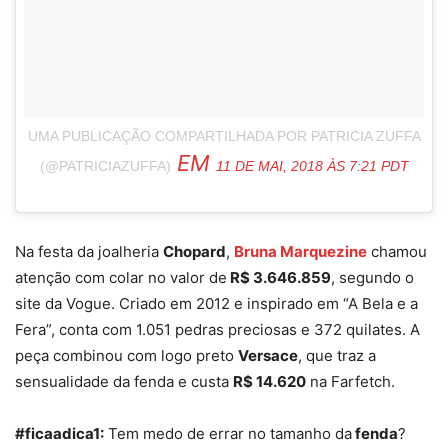
UMA PUBLICAÇÃO COMPARTILHADA POR PATRICIA ZUFFA
EM
(@PATRICIAZUFFA)
11 DE MAI, 2018 ÀS 7:21 PDT
Na festa da joalheria
Chopard
,
Bruna Marquezine
chamou
atenção com colar no valor de
R$ 3.646.859
, segundo o
site da Vogue. Criado em 2012 e inspirado em “A Bela e a
Fera”, conta com 1.051 pedras preciosas e 372 quilates. A
peça combinou com logo preto
Versace
, que traz a
sensualidade da fenda e custa
R$ 14.620
na Farfetch.
#ficaadica1:
Tem medo de errar no tamanho da
fenda
?