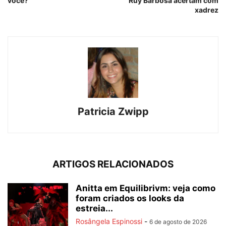
você?
Ruy Barbosa acertam com
xadrez
Patricia Zwipp
ARTIGOS RELACIONADOS
Anitta em Equilibrivm: veja como
foram criados os looks da
estreia...
Rosângela Espinossi
-
6 de agosto de 2026