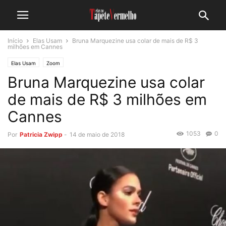
Início
Elas Usam
Bruna Marquezine usa colar de mais de R$ 3
milhões em Cannes
Elas Usam
Zoom
Bruna Marquezine usa colar
de mais de R$ 3 milhões em
Cannes
1053
0
Por
Patricia Zwipp
-
14 de maio de 2018