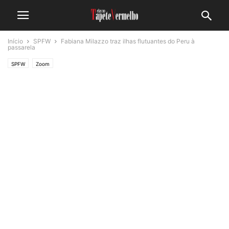
Início
SPFW
Fabiana Milazzo traz ilhas flutuantes do Peru à
passarela
SPFW
Zoom