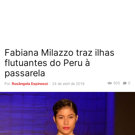
Fabiana Milazzo traz ilhas
flutuantes do Peru à
passarela
505
0
Por
Rosângela Espinossi
-
24 de abril de 2018