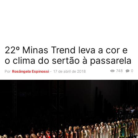
22º Minas Trend leva a cor e
o clima do sertão à passarela
748
0
Por
Rosângela Espinossi
-
17 de abril de 2018