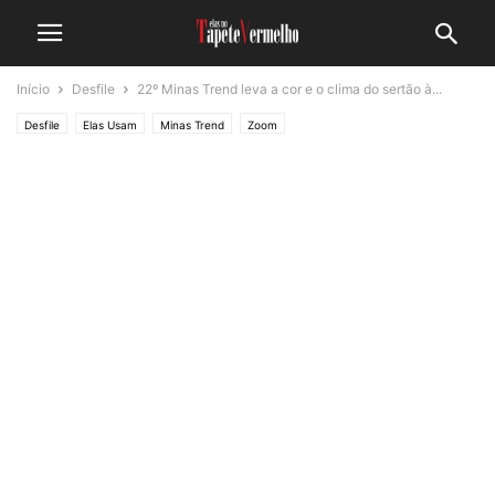
Início
Desfile
22º Minas Trend leva a cor e o clima do sertão à...
Desfile
Elas Usam
Minas Trend
Zoom