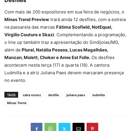
Desfiles
Com mais de 200 expositores em sua feira de negócios, o
Minas Trend Preview
trará ainda 12 desfiles, com a estreia
na passarela das marcas
Fátima Scofield, NotEqual,
Virgilio Couture e Skazi
. Complementando a programação,
o line up também traz a apresentação do Sindijoias/MG,
além de
Plural, Natália Pessoa, Lucas Magalhães,
Manzan, Molett, Choker e Anne Est Folle.
Os desfiles
acontecem nesta terça (17) e quarta (18). A cantora
Ludmilla e a atriz Juliana Paes devem marcaram presença
no evento.
TAGS
calra nunez
desfile
juliana paes
ludmilla
Minas Trend