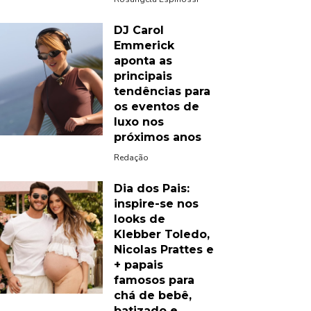
DJ Carol
Emmerick
aponta as
principais
tendências para
os eventos de
luxo nos
próximos anos
Redação
Dia dos Pais:
inspire-se nos
looks de
Klebber Toledo,
Nicolas Prattes e
+ papais
famosos para
chá de bebê,
batizado e