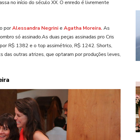
assa no início do século XX. O enredo é livremente
do por
Alessandra Negrini
e
Agatha Moreira.
As
ombro só assinado.As duas peças assinadas pro Cris
i por R$ 1382 e o top assimétrico, R$ 1242. Shorts,
 das outras atrizes, que optaram por produções leves,
eira