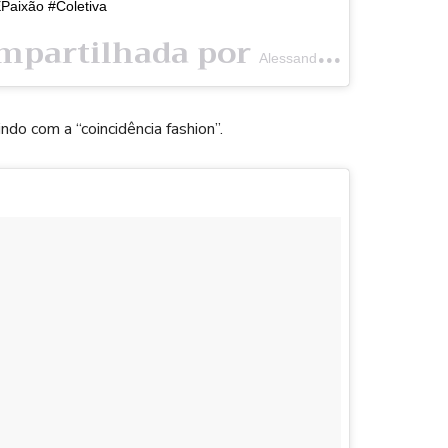
Paixão #Coletiva
mpartilhada por
(@a
Alessandra Negrini
do com a “coincidência fashion”.