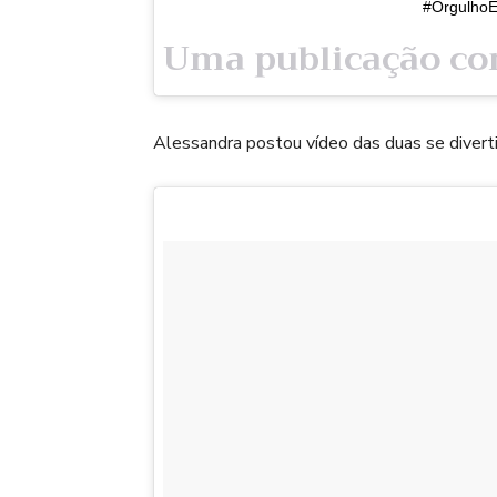
#OrgulhoE
Uma publicação co
Alessandra postou vídeo das duas se divertin