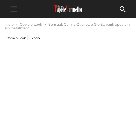
Início
Copie o Look
Sensual: Camila Queiroz e Gio Ewbank apostam
em metalizado
Copie o Look
Zoom