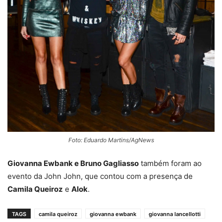
Foto: Eduardo Martins/AgNews
Giovanna Ewbank e Bruno Gagliasso
também foram ao
evento da John John, que contou com a presença de
Camila Queiroz
e
Alok
.
TAGS
camila queiroz
giovanna ewbank
giovanna lancellotti