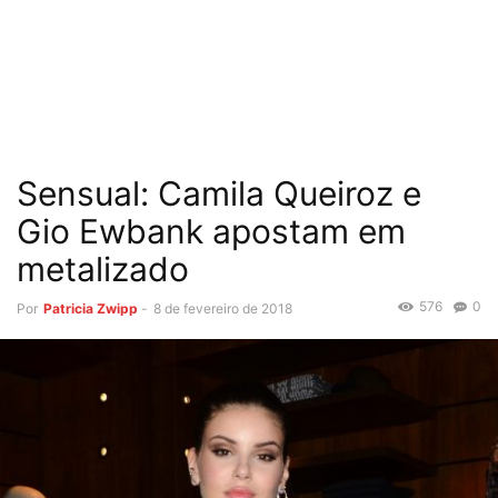
Sensual: Camila Queiroz e
Gio Ewbank apostam em
metalizado
576
0
Por
Patricia Zwipp
-
8 de fevereiro de 2018