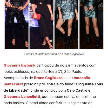
Fotos: Eduardo Martins/Leo Franco/AgNews
Giovanna Ewbank
participou de dois em eventos com
looks estilosos, na quarta-feira (7), São Paulo.
Acompanhada de
Bruno Gagliasso
, usou
macacão
pantacourt
preto na pré-estreia do filme “
Cinquenta Tons
de Liberdade
“, onde encontrou com
Caio Castro
e
Giovanna Lancellotti
, que também estava de pretinho
nada básico. O casal ainda conferiu o lançamento da