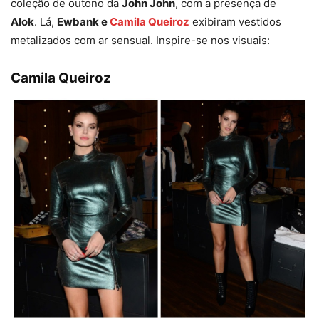
coleção de outono da
John John
, com a presença de
Alok
. Lá,
Ewbank e
Camila Queiroz
exibiram vestidos
metalizados com ar sensual. Inspire-se nos visuais:
Camila Queiroz