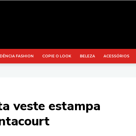
DÊNCIA FASHION
COPIE O LOOK
BELEZA
ACESSÓRIOS
tta veste estampa
ntacourt