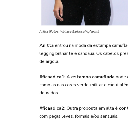
Anitta (Fotos: Wallace Barbosa/AgNews)
Anitta
entrou na moda da estampa camuflad
legging brilhante e sandália. Os cabelos pr
de argola.
#ficaadica1:
A
estampa camuflada
pode c
como as nas cores verde-militar e cáqui, al
dourados.
#ficaadica2:
Outra proposta em alta é
con
com peças leves, formais e/ou sensuais.