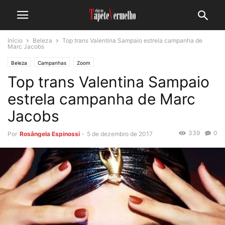
Início
Beleza
Top trans Valentina Sampaio estrela campanha de
Marc Jacobs
Beleza
Campanhas
Zoom
Top trans Valentina Sampaio
estrela campanha de Marc
Jacobs
339
0
Por
Rosângela Espinossi
-
5 de dezembro de 2017