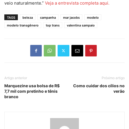
veio naturalmente.”
Veja a entrevista completa aqui.
TAGS
beleza
campanha
mar jacobs
modelo
modelo transgênero
top trans
valentina sampaio
Artigo anterior
Próximo artigo
Marquezine usa bolsa de R$
Como cuidar dos cílios no
7,7 mil com pretinho e tênis
verão
branco