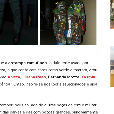
que à
estampa camuflada
. Inicialmente usada por
eza, já que conta com cores como verde e marrom, virou
como
Anitta
,
Juliana Paes
, Fernanda Motta,
Yasmin
ndência? Então, inspire-se nos looks selecionados e siga
ompor looks ao lado de outras peças de estilo militar,
ém das parkas e das com botões grandes, principalmente