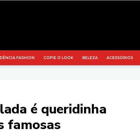
DÊNCIA FASHION
COPIE O LOOK
BELEZA
ACESSÓRIOS
ada é queridinha
is famosas