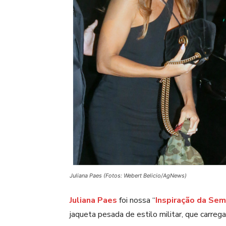
Juliana Paes (Fotos: Webert Belicio/AgNews)
Juliana Paes
foi nossa “
Inspiração da Se
jaqueta pesada de estilo militar, que carreg