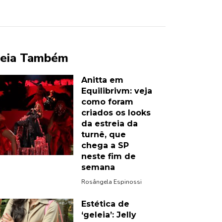
eia Também
Anitta em
Equilibrivm: veja
como foram
criados os looks
da estreia da
turnê, que
chega a SP
neste fim de
semana
Rosângela Espinossi
Estética de
‘geleia’: Jelly