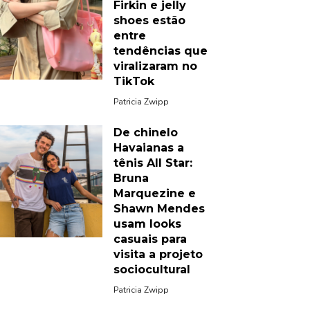
Firkin e jelly
shoes estão
entre
tendências que
viralizaram no
TikTok
Patricia Zwipp
De chinelo
Havaianas a
tênis All Star:
Bruna
Marquezine e
Shawn Mendes
usam looks
casuais para
visita a projeto
sociocultural
Patricia Zwipp