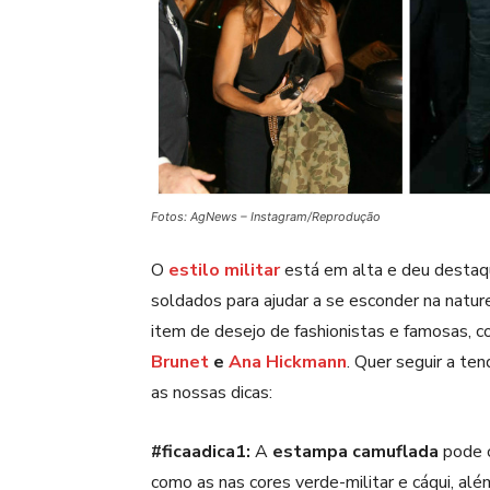
Fotos: AgNews – Instagram/Reprodução
O
estilo militar
está em alta e deu desta
soldados para ajudar a se esconder na natur
item de desejo de fashionistas e famosas, 
Brunet
e
Ana Hickmann
. Quer seguir a te
as nossas dicas:
#ficaadica1:
A
estampa camuflada
pode c
como as nas cores verde-militar e cáqui, al