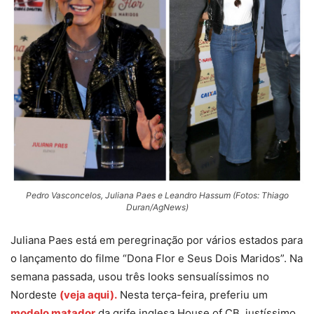
Pedro Vasconcelos, Juliana Paes e Leandro Hassum (Fotos: Thiago
Duran/AgNews)
Juliana Paes está em peregrinação por vários estados para
o lançamento do filme “Dona Flor e Seus Dois Maridos”. Na
semana passada, usou três looks sensualíssimos no
Nordeste
(veja aqui).
Nesta terça-feira, preferiu um
modelo matador
da grife inglesa House of CB, justíssimo