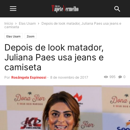
Início
Elas Usam
Depois de look matador, Juliana Paes usa jeans e
camiseta
Elas Usam
Zoom
Depois de look matador,
Juliana Paes usa jeans e
camiseta
995
0
Por
Rosângela Espinossi
-
8 de novembro de 2017