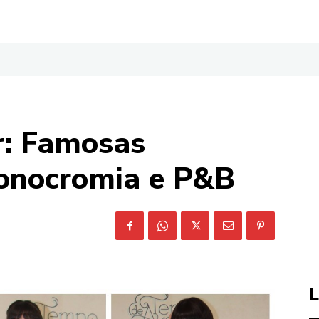
: Famosas
onocromia e P&B
L