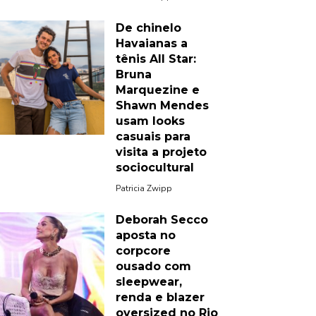
De chinelo
Havaianas a
tênis All Star:
Bruna
Marquezine e
Shawn Mendes
usam looks
casuais para
visita a projeto
sociocultural
Patricia Zwipp
Deborah Secco
aposta no
corpcore
ousado com
sleepwear,
renda e blazer
oversized no Rio