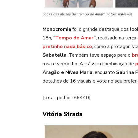
Looks das atrizes de “Tempo de Amar” (Fotos: AgNews)
Monocromia
foi o grande destaque dos loo
18h,
“
Tempo de Amar
“
,
realizado na terça-
pretinho nada básico
, como a protagonist
Sabatella
. Também teve espaço para o
br
rosa e vermelho. A clássica combinação de
p
Aragão e Nívea Maria
, enquanto
Sabrina 
detalhes de 16 visuais e vote no seu preferi
[total-poll id=86440]
Vitória Strada