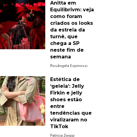
Anitta em
Equilibrivm: veja
como foram
criados os looks
da estreia da
turnê, que
chega a SP
neste fim de
semana
Rosângela Espinossi
Estética de
‘geleia’: Jelly
Firkin e jelly
shoes estão
entre
tendências que
viralizaram no
TikTok
Patricia Zwipp