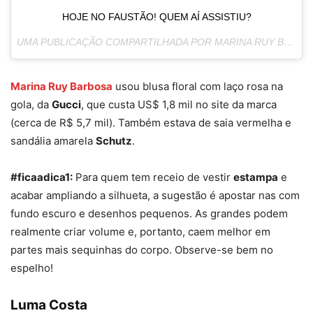
HOJE NO FAUSTÃO! QUEM AÍ ASSISTIU?
UMA PUBLICAÇÃO COMPARTILHADA POR MARINA RUY BARBOSA (@MARINARUYBARBOSA) EM
Marina Ruy Barbosa
usou blusa floral com laço rosa na
gola, da
Gucci
, que custa US$ 1,8 mil no site da marca
(cerca de R$ 5,7 mil). Também estava de saia vermelha e
sandália amarela
Schutz
.
#ficaadica1:
Para quem tem receio de vestir
estampa
e
acabar ampliando a silhueta, a sugestão é apostar nas com
fundo escuro e desenhos pequenos. As grandes podem
realmente criar volume e, portanto, caem melhor em
partes mais sequinhas do corpo. Observe-se bem no
espelho!
Luma Costa