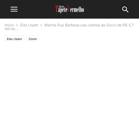
Início
Elas Usam
Marina Ruy Barbosa usa camisa da Gucci de R$ 5,7
mil no...
Elas Usam
Zoom