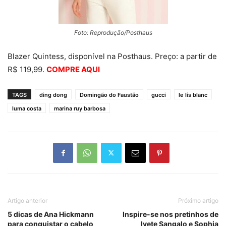
Foto: Reprodução/Posthaus
Blazer Quintess, disponível na Posthaus. Preço: a partir de
R$ 119,99.
COMPRE AQUI
TAGS
ding dong
Domingão do Faustão
gucci
le lis blanc
luma costa
marina ruy barbosa
Artigo anterior
Próximo artigo
5 dicas de Ana Hickmann
Inspire-se nos pretinhos de
para conquistar o cabelo
Ivete Sangalo e Sophia