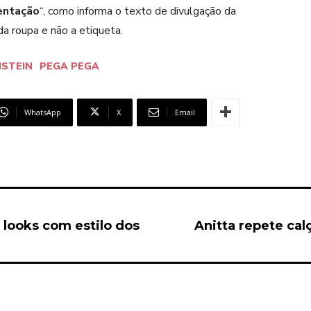
entação
“, como informa o texto de divulgação da
da roupa e não a etiqueta.
NSTEIN
PEGA PEGA
WhatsApp
X
Email
 looks com estilo dos
Anitta repete ca