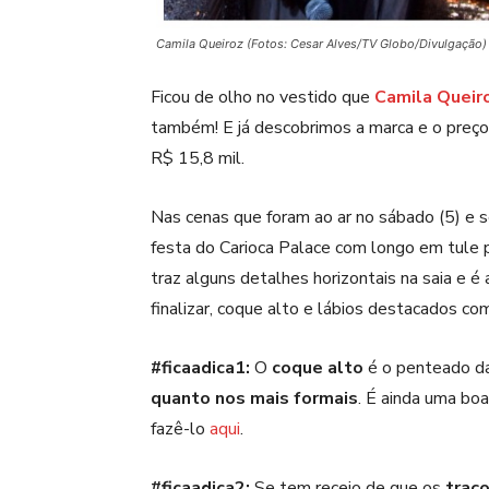
Camila Queiroz (Fotos: Cesar Alves/TV Globo/Divulgação)
Ficou de olho no vestido que
Camila Queir
também! E já descobrimos a marca e o preço!
R$ 15,8 mil.
Nas cenas que foram ao ar no sábado (5) e s
festa do Carioca Palace com longo em tule p
traz alguns detalhes horizontais na saia e é
finalizar, coque alto e lábios destacados c
#ficaadica1:
O
coque alto
é o penteado d
quanto nos mais formais
. É ainda uma bo
fazê-lo
aqui
.
#ficaadica2:
Se tem receio de que os
traç