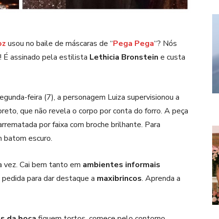
oz
usou no baile de máscaras de “
Pega Pega
“? Nós
 É assinado pela estilista
Lethicia Bronstein
e custa
egunda-feira (7), a personagem Luiza supervisionou a
reto, que não revela o corpo por conta do forro. A peça
 arrematada por faixa com broche brilhante. Para
om batom escuro.
a vez. Cai bem tanto em
ambientes informais
a pedida para dar destaque a
maxibrincos
. Aprenda a
os da boca
fiquem tortos, comece pelo contorno,