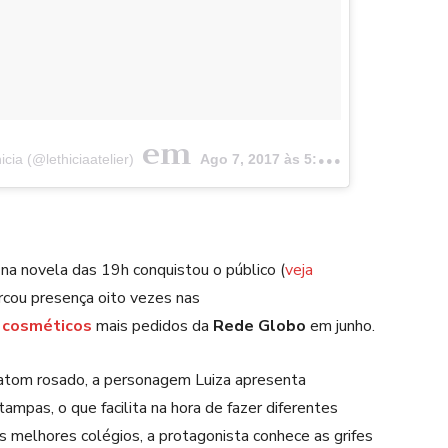
em
ia (@lethiciaatelier)
Ago 7, 2017 às 5:43 PDT
e na novela das 19h conquistou o público (
veja
rcou presença oito vezes nas
e
cosméticos
mais pedidos da
Rede Globo
em junho.
batom rosado, a personagem Luiza apresenta
mpas, o que facilita na hora de fazer diferentes
os melhores colégios, a protagonista conhece as grifes