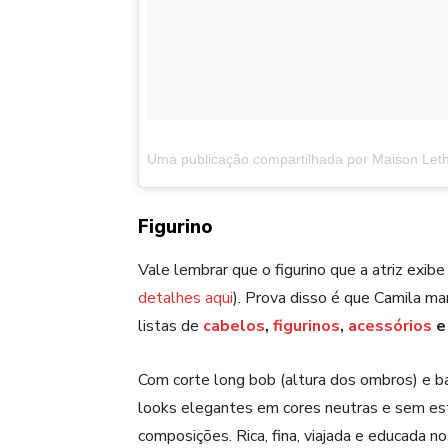
Uma publicação compartilhada por Maison Lethic
Figurino
Vale lembrar que o figurino que a atriz exib
detalhes aqui
). Prova disso é que Camila ma
listas de
cabelos
,
figurinos
,
acessórios
Com corte long bob (altura dos ombros) e 
looks elegantes em cores neutras e sem esta
composições. Rica, fina, viajada e educada n