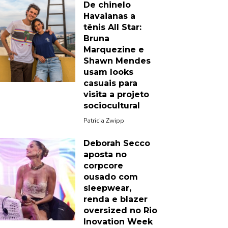
De chinelo
Havaianas a
tênis All Star:
Bruna
Marquezine e
Shawn Mendes
usam looks
casuais para
visita a projeto
sociocultural
Patricia Zwipp
Deborah Secco
aposta no
corpcore
ousado com
sleepwear,
renda e blazer
oversized no Rio
Inovation Week