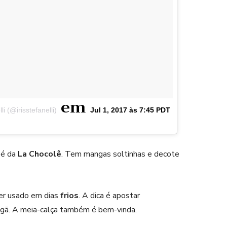
em
i (@irisstefanelli)
Jul 1, 2017 às 7:45 PDT
 é da
La Chocolê
. Tem mangas soltinhas e decote
r usado em dias
frios
. A dica é apostar
digã. A meia-calça também é bem-vinda.