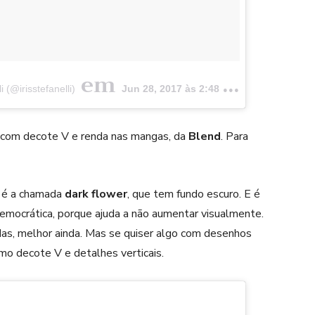
em
 (@irisstefanelli)
Jun 28, 2017 às 2:48 PDT
 com decote V e renda nas mangas, da
Blend
. Para
 é a chamada
dark flower
, que tem fundo escuro. E é
emocrática, porque ajuda a não aumentar visualmente.
as, melhor ainda. Mas se quiser algo com desenhos
mo decote V e detalhes verticais.