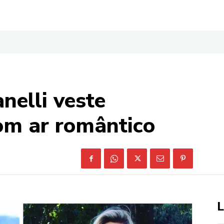
anelli veste
m ar romântico
L