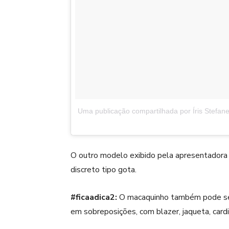
Uma publicação compartilhada por Íris Stefanell
O outro modelo exibido pela apresentadora
discreto tipo gota.
#ficaadica2:
O macaquinho também pode se
em sobreposições, com blazer, jaqueta, car