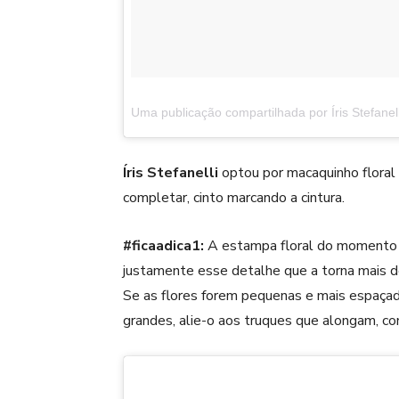
Uma publicação compartilhada por Íris Stefanelli
Íris Stefanelli
optou por macaquinho floral
completar, cinto marcando a cintura.
#ficaadica1:
A estampa floral do momento
justamente esse detalhe que a torna mais d
Se as flores forem pequenas e mais espaçad
grandes, alie-o aos truques que alongam, co