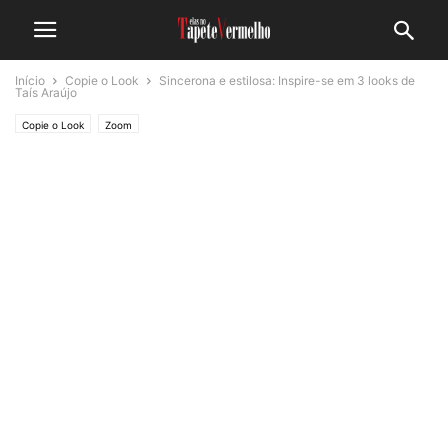
Início
Copie o Look
Sincerona e estilosa: Inspire-se em 3 looks de
Taís Araújo
Copie o Look
Zoom