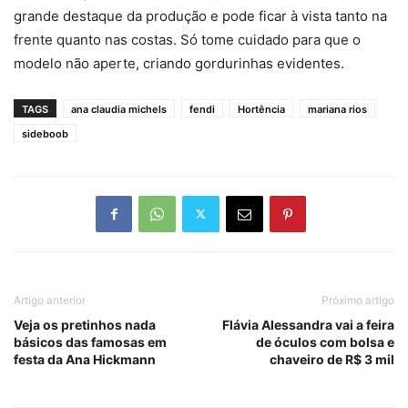
grande destaque da produção e pode ficar à vista tanto na
frente quanto nas costas. Só tome cuidado para que o
modelo não aperte, criando gordurinhas evidentes.
TAGS
ana claudia michels
fendi
Hortência
mariana rios
sideboob
Artigo anterior
Próximo artigo
Veja os pretinhos nada
Flávia Alessandra vai a feira
básicos das famosas em
de óculos com bolsa e
festa da Ana Hickmann
chaveiro de R$ 3 mil