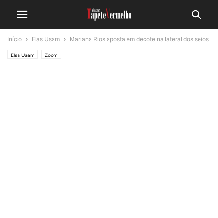
Início
Elas Usam
Mariana Rios aposta em decote na lateral dos seios
Elas Usam
Zoom