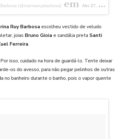
em
y Barbosa (@marinaruybarbosa)
Abr 27, 2017 às 6:48 PDT
rina Ruy Barbosa
escolheu vestido de veludo
letar, joias
Bruno Gioia
e sandália preta
Santi
uel Ferreira
.
Por isso, cuidado na hora de guardá-lo. Tente deixar
rde-os do avesso, para não pegar pelinhos de outras
da no banheiro durante o banho, pois o vapor quente