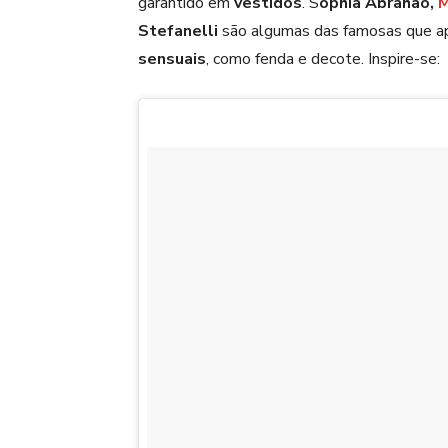
garantido em
vestidos
. S
ophia Abrahão,
M
Stefanelli
são algumas das famosas que a
sensuais
, como fenda e decote. Inspire-se: