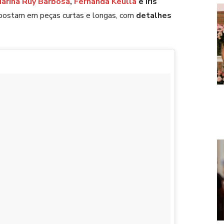
arina Ruy Barbosa
,
Fernanda Keulla
e Íris
postam em peças curtas e longas, com
detalhes