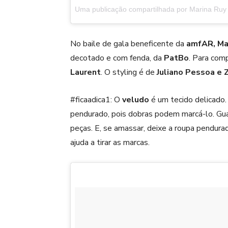
Uma publicação compartilhada por Marina Ru
No baile de gala beneficente da
amfAR,
Ma
decotado e com fenda, da
PatBo
. Para comp
Laurent
. O styling é de
Juliano Pessoa e Z
#ficaadica1: O
veludo
é um tecido delicado. 
pendurado, pois dobras podem marcá-lo. Gua
peças. E, se amassar, deixe a roupa pendura
ajuda a tirar as marcas.