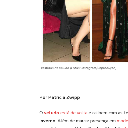
Vestidos de veludo (Fotos: Instagram/Reprodução)
Por Patricia Zwipp
O
veludo
está de volta
e cai bem com as t
inverno
. Além de marcar presença em
model