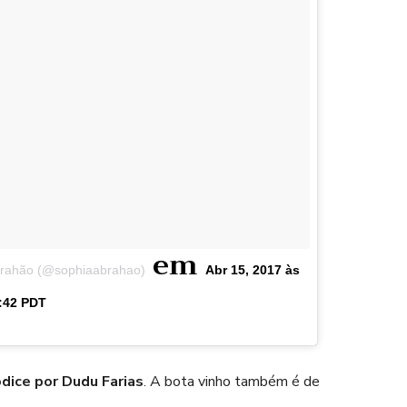
em
brahão (@sophiaabrahao)
Abr 15, 2017 às
:42 PDT
ódice por Dudu Farias
. A bota vinho também é de