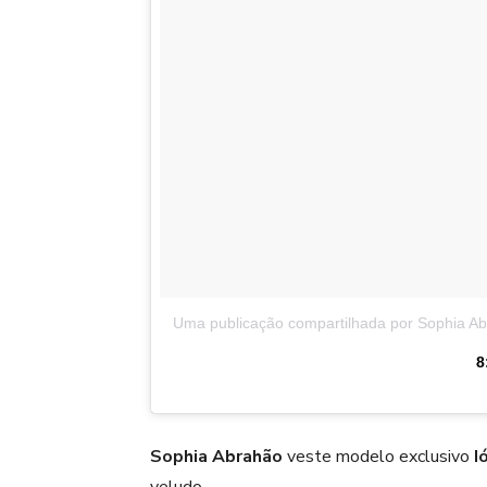
Uma publicação compartilhada por Sophia A
8
Sophia Abrahão
veste modelo exclusivo
I