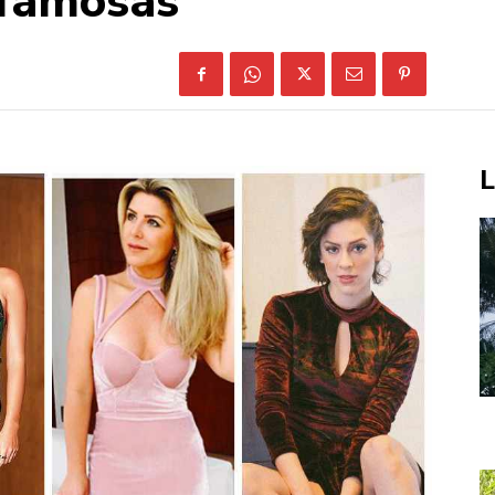
 famosas
L