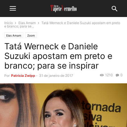
Início
Elas Amam
Tatá Werneck e Daniele Suzuki apostam em preto
e branco; para se...
Elas Amam
Zoom
Tatá Werneck e Daniele
Suzuki apostam em preto e
branco; para se inspirar
1210
0
Por
Patricia Zwipp
-
31 de janeiro de 2017