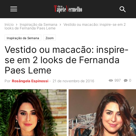
Início
Inspiração da Semana
Vestido ou macacão: inspire-se em 2
looks de Fernanda Paes Leme
Inspiração da Semana
Zoom
Vestido ou macacão: inspire-
se em 2 looks de Fernanda
Paes Leme
997
0
Por
Rosângela Espinossi
-
21 de novembro de 2016