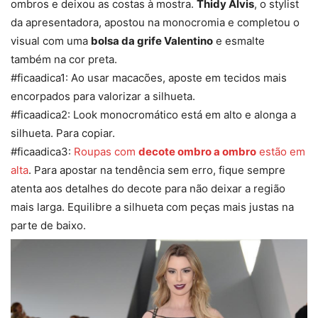
ombros e deixou as costas à mostra.
Thidy Alvis
, o stylist
da apresentadora, apostou na monocromia e completou o
visual com uma
bolsa da grife Valentino
e esmalte
também na cor preta.
#ficaadica1: Ao usar macacões, aposte em tecidos mais
encorpados para valorizar a silhueta.
#ficaadica2: Look monocromático está em alto e alonga a
silhueta. Para copiar.
#ficaadica3:
Roupas com
decote ombro a ombro
estão em
alta
. Para apostar na tendência sem erro, fique sempre
atenta aos detalhes do decote para não deixar a região
mais larga. Equilibre a silhueta com peças mais justas na
parte de baixo.