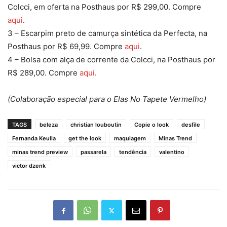
Colcci, em oferta na Posthaus por R$ 299,00. Compre
aqui
.
3 – Escarpim preto de camurça sintética da Perfecta, na
Posthaus por R$ 69,99. Compre
aqui
.
4 – Bolsa com alça de corrente da Colcci, na Posthaus por
R$ 289,00. Compre
aqui
.
(Colaboração especial para o Elas No Tapete Vermelho)
TAGS
beleza
christian louboutin
Copie o look
desfile
Fernanda Keulla
get the look
maquiagem
Minas Trend
minas trend preview
passarela
tendência
valentino
victor dzenk