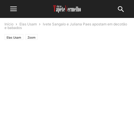
Início
Elas Usam
Ivete Sangalo e Juliana Paes apostam em decotão
e babados
Elas Usam
Zoom