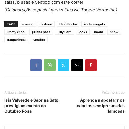
saias, blusas e vestido com este corte!
(Colaboração especial para o Elas No Tapete Vermelho)
TAGS
evento
fashion
Helô Rocha
ivete sangalo
jimmy choo
juliana paes
Lilly Sarti
looks
moda
show
tranparência
vestido
Artigo anterior
Próximo artigo
Isis Valverde e Sabrina Sato
Aprenda a apostar nos
prestigiam evento do
cabelos semipresos das
Outubro Rosa
famosas