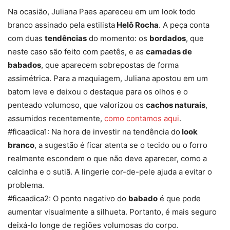
Na ocasião, Juliana Paes apareceu em um look todo
branco assinado pela estilista
Helô Rocha
. A peça conta
com duas
tendências
do momento: os
bordados
, que
neste caso são feito com paetês, e as
camadas de
babados
, que aparecem sobrepostas de forma
assimétrica. Para a maquiagem, Juliana apostou em um
batom leve e deixou o destaque para os olhos e o
penteado volumoso, que valorizou os
cachos naturais
,
assumidos recentemente,
como contamos aqui
.
#ficaadica1: Na hora de investir na tendência do
look
branco
, a sugestão é ficar atenta se o tecido ou o forro
realmente escondem o que não deve aparecer, como a
calcinha e o sutiã. A lingerie cor-de-pele ajuda a evitar o
problema.
#ficaadica2: O ponto negativo do
babado
é que pode
aumentar visualmente a silhueta. Portanto, é mais seguro
deixá-lo longe de regiões volumosas do corpo.